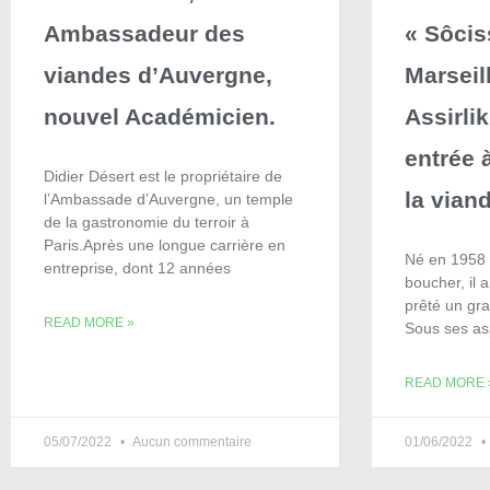
Ambassadeur des
« Sôcis
viandes d’Auvergne,
Marseil
nouvel Académicien.
Assirlik
entrée 
Didier Désert est le propriétaire de
la vian
l’Ambassade d’Auvergne, un temple
de la gastronomie du terroir à
Paris.Après une longue carrière en
Né en 1958 
entreprise, dont 12 années
boucher, il 
prêté un gra
READ MORE »
Sous ses as
READ MORE 
05/07/2022
Aucun commentaire
01/06/2022