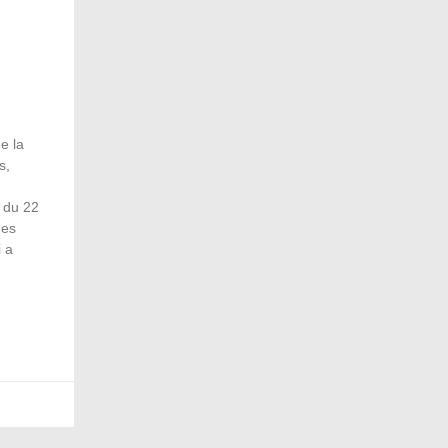
e la
s,
 du 22
ues
i a