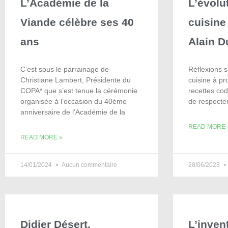
L’Académie de la
L’évolu
Viande célèbre ses 40
cuisine
ans
Alain D
C’est sous le parrainage de
Réflexions su
Christiane Lambert, Présidente du
cuisine à pr
COPA* que s’est tenue la cérémonie
recettes co
organisée à l’occasion du 40ème
de respecter
anniversaire de l’Académie de la
READ MORE 
READ MORE »
14/01/2024
Aucun commentaire
28/06/2023
Didier Désert,
L’inven