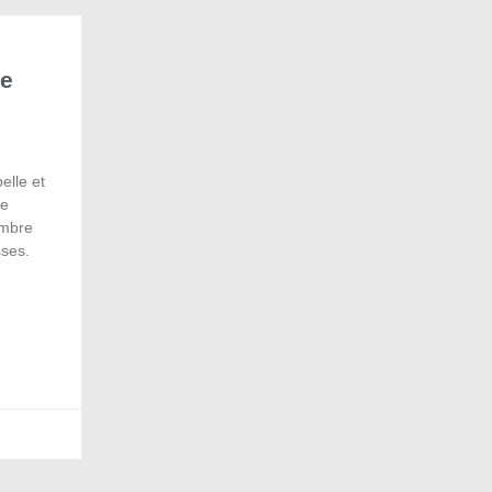
de
elle et
de
embre
ses.