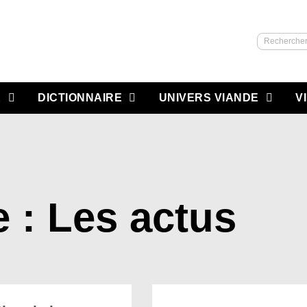
Recherch
E
DICTIONNAIRE
UNIVERS VIANDE
V
 : Les actus
Page
Page