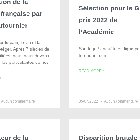
tion de la
Sélection pour le 
 française par
prix 2022 de
utournier
l’Académie
r le pain, le vin et la
Sondage / enquête en ligne pa
otéger. Après 7 siècles de
ferendum.com
difiées, nous nous devons
 les particularités de nos
READ MORE »
»
Aucun commentaire
05/07/2022
Aucun commentaire
teur de la
Disparition brutale