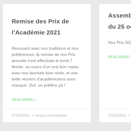
Assemb
Remise des Prix de
du 25 o
l’Académie 2021
Nos Prix 202
Renouant avec nos traditions et nos
préférences, la remise de nos Prix
READ MORE 
annuels s’est effectuée le lundi 7
février, au cours d’un vrai bon repas,
avec nos lauréats bien réels, et une
belle réunion d’académiciens sans
masque. Ouf, on préfère çà !
READ MORE »
07/02/2022
Aucun commentaire
25/10/2021