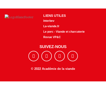
LIENS UTILES
Interbev
La-viande.fr
Le porc - Viande et charcuterie
Revue VP&C
SUIVEZ-NOUS
F
I
Y
E
a
n
o
n
c
s
u
v
e
t
t
e
© 2022 Académie de la viande
b
a
u
l
o
g
b
o
o
r
e
p
k
a
e
m