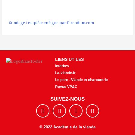
Sondage / enquête en ligne par ferendum.com
LIENS UTILES
Interbev
La-viande.fr
Le porc - Viande et charcuterie
Revue VP&C
SUIVEZ-NOUS
F
I
Y
E
a
n
o
n
c
s
u
v
e
t
t
e
© 2022 Académie de la viande
b
a
u
l