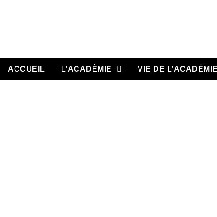
Aller
au
contenu
ACCUEIL
L’ACADÉMIE
VIE DE L’ACADÉMI