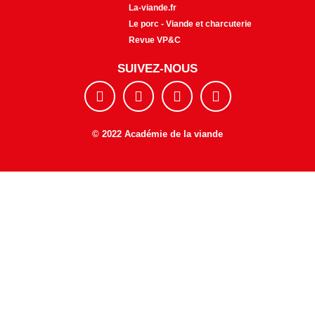
La-viande.fr
Le porc - Viande et charcuterie
Revue VP&C
SUIVEZ-NOUS
F
I
Y
E
a
n
o
n
c
s
u
v
e
t
t
e
© 2022 Académie de la viande
b
a
u
l
o
g
b
o
o
r
e
p
k
a
e
m