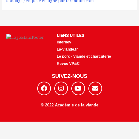
Sondage / enquête en ligne par ferendum.com
LIENS UTILES
Interbev
La-viande.fr
Le porc - Viande et charcuterie
Revue VP&C
SUIVEZ-NOUS
F
I
Y
E
a
n
o
n
c
s
u
v
e
t
t
e
© 2022 Académie de la viande
b
a
u
l
o
g
b
o
o
r
e
p
k
a
e
m