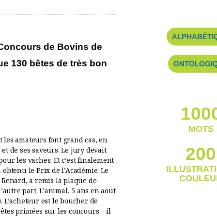
feuill
en li
ALPHABÉTI
e Concours de Bovins de
e 130 bêtes de très bon
ONTOLOGI
français & an
100
MOTS
t les amateurs font grand cas, en
200
 et de ses saveurs. Le jury devait
pour les vaches. Et c’est finalement
ILLUSTRAT
a obtenu le Prix de l’Académie. Le
COULEU
 Renard, a remis la plaque de
’autre part. L’animal, 5 ans en aout
). L’acheteur est le boucher de
tes primées sur les concours – il